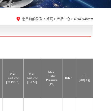
首页
产品中心
40x40x48mm
Max.
Max.
Max.
Static
SPL
Airflow
Airflow
Rib：
Pressure
[dB(A)]
[m3/min]
[CFM]
[Pa]