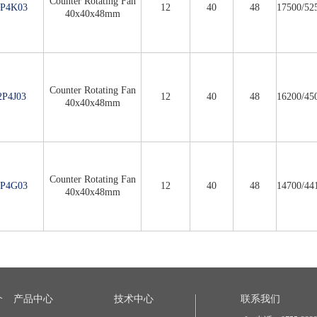
Counter Rotating Fan
P4K03
12
40
48
17500/52
40x40x48mm
Counter Rotating Fan
P4J03
12
40
48
16200/45
40x40x48mm
Counter Rotating Fan
P4G03
12
40
48
14700/44
40x40x48mm
介
产品中心
技术中心
联系我们