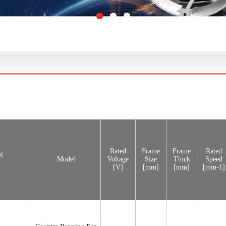
Rated
Frame
Frame
Rated
l
Model
Voltage
Size
Thick
Speed
[V]
[mm]
[mm]
[min-1]