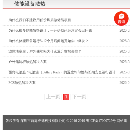
储能设备散热
为什么我们不建议用低价风扇做储能项目
2026-0
为什么很多储能散热设计，一开始就已经注定会出问题
2026-0
为什么储能设备运行6–12个月后问题开始集中爆发？
2026-0
滤网堵塞后，户外储能柜为什么温升突然失控？
2026-0
户外储能柜散热解决方案
2026-0
面向电池舱 / 电池簇（Battery Rack）的温度均匀性与长期安全运行设计
2026-0
PCS散热解决方案
2026-0
上一页
1
下一页
版权所有 深圳市前海睿德科技有限公司 © 2016-2019
粤ICP备17000725号
网站建